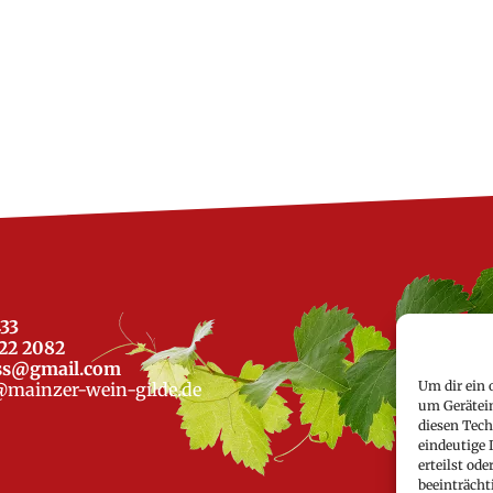
433
522 2082
iss@gmail.com
Um dir ein 
@mainzer-wein-gilde.de
um Gerätei
diesen Tech
eindeutige 
erteilst o
beeinträcht