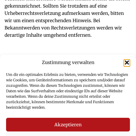
gekennzeichnet. Sollten Sie trotzdem auf eine
Urheberrechtsverletzung aufmerksam werden, bitten
wir um einen entsprechenden Hinweis. Bei
Bekanntwerden von Rechtsverletzungen werden wir
derartige Inhalte umgehend entfernen.
Zustimmung verwalten
Um dir ein optimales Erlebnis zu bieten, verwenden wir Technologien
wie Cookies, um Geräteinformationen zu speichern und/oder darauf
zuzugreifen. Wenn du diesen Technologien zustimmst, können wir
MAINZER WEIN GILDE e.V.
Daten wie das Surfverhalten oder eindeutige IDs auf dieser Website
Stefan Deiss Gildepräsident
verarbeiten. Wenn du deine Zustimmung nicht erteilst oder
Rheinstraße 7
zurückziehst, können bestimmte Merkmale und Funktionen
55296 Harxheim
beeinträchtigt werden.
Deutschland
Tel. 06138 7433
Akzeptieren
Mob. 0151 6522 2082
Stefan.b.deiss@gmail.com